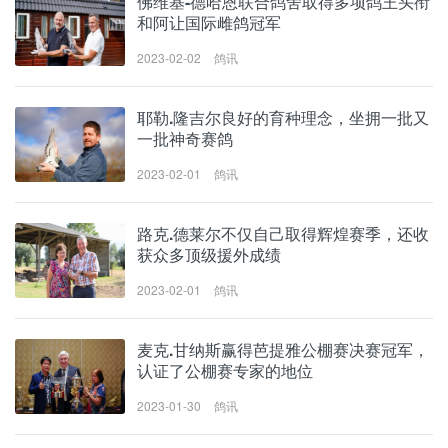
佛维基-德哈恩联合鸽舍取得多项鸽王头衔
和阿让国际雌鸽冠军
2023-02-02
鸽讯
耶勒.隆吉尔良好的育种理念，坐拥一批又
一批神奇赛鸽
2023-02-01
鸽讯
路克.德莱尔不仅自己取得辉煌赛季，还收
获众多顶级援外成绩
2023-02-01
鸽讯
麦克.甘纳斯赢得芭提雅公棚赛决赛冠军，
认证了公棚赛专家的地位
2023-01-30
鸽讯