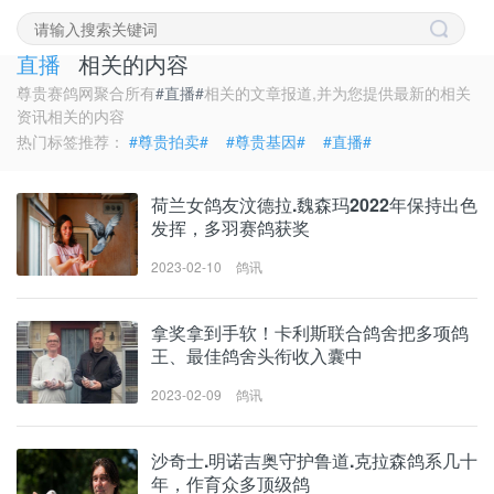
聚合阅读
直播
相关的内容
尊贵赛鸽网聚合所有
#直播#
相关的文章报道,并为您提供最新的相关
资讯相关的内容
热门标签推荐：
#尊贵拍卖#
#尊贵基因#
#直播#
荷兰女鸽友汶德拉.魏森玛2022年保持出色
发挥，多羽赛鸽获奖
2023-02-10
鸽讯
拿奖拿到手软！卡利斯联合鸽舍把多项鸽
王、最佳鸽舍头衔收入囊中
2023-02-09
鸽讯
沙奇士.明诺吉奥守护鲁道.克拉森鸽系几十
年，作育众多顶级鸽