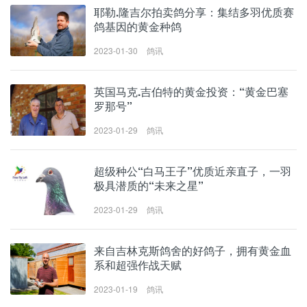
耶勒.隆吉尔拍卖鸽分享：集结多羽优质赛
鸽基因的黄金种鸽
2023-01-30
鸽讯
英国马克.吉伯特的黄金投资：“黄金巴塞
罗那号”
2023-01-29
鸽讯
超级种公“白马王子”优质近亲直子，一羽
极具潜质的“未来之星”
2023-01-29
鸽讯
来自吉林克斯鸽舍的好鸽子，拥有黄金血
系和超强作战天赋
2023-01-19
鸽讯