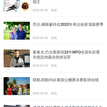
国王
2023-02-06
鸽讯
乔尔.佛斯豪特在2022年再次收获顶级赛季
2023-02-06
鸽讯
斯泰夫.巴尔斯获得22年NPO全国长距离
非指定鸽最佳鸽舍冠军
2023-02-03
鸽讯
耶勒.耶勒玛在泰国公棚赛决赛取得佳绩
2023-02-03
鸽讯