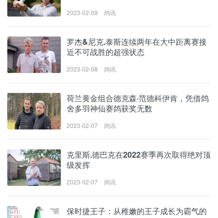
2023-02-09
鸽讯
罗杰&尼克.泰斯连续两年在大中距离赛接
近不可战胜的超强状态
2023-02-08
鸽讯
荷兰黄金组合德克森·范德科伊肯，凭借鸽
舍多羽神仙赛鸽获奖无数
2023-02-07
鸽讯
克里斯.德巴克在2022赛季再次取得绝对顶
级发挥
2023-02-07
鸽讯
保时捷王子：从稚嫩的王子成长为霸气的