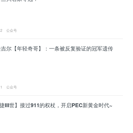
02
公众号
隆吉尔【年轻奇哥】：一条被反复验证的冠军遗传
31
公众号
捷III世】接过911的权杖，开启PEC新黄金时代~