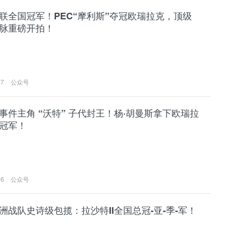
联全国冠军！PEC“摩利斯”夺冠欧瑞拉克，顶级
脉重磅开拍！
27
公众号
事件主角 “沃特” 子代封王！杨·胡曼斯拿下欧瑞拉
冠军！
26
公众号
洲战队史诗级包揽：拉沙特II全国总冠-亚-季-军！