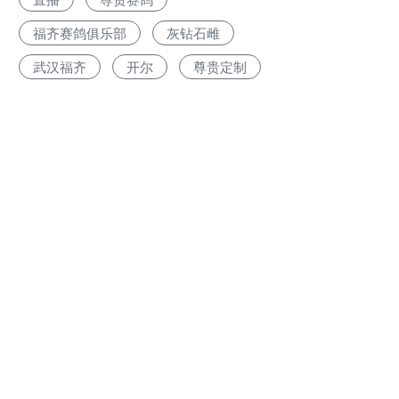
福齐赛鸽俱乐部
灰钻石雌
武汉福齐
开尔
尊贵定制