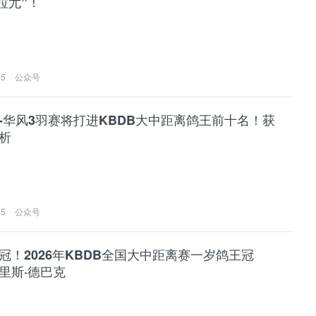
“拉尤”！
05
公众号
-华风3羽赛将打进KBDB大中距离鸽王前十名！获
析
05
公众号
冠！2026年KBDB全国大中距离赛一岁鸽王冠
里斯·德巴克