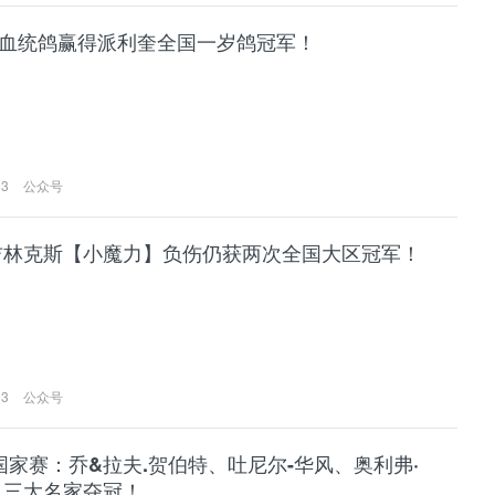
血统鸽赢得派利奎全国一岁鸽冠军！
03
公众号
吉林克斯【小魔力】负伤仍获两次全国大区冠军！
03
公众号
I国家赛：乔&拉夫.贺伯特、吐尼尔-华风、奥利弗·
 三大名家夺冠！