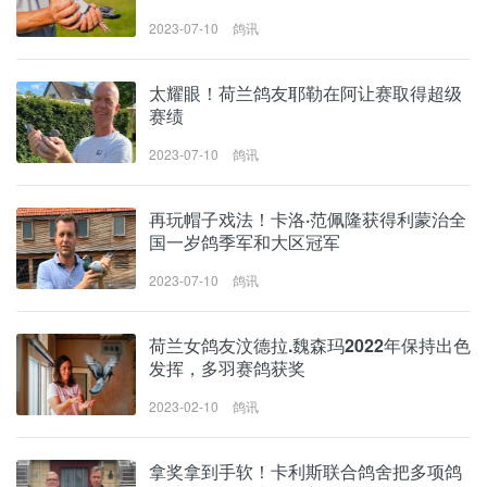
2023-07-10
鸽讯
太耀眼！荷兰鸽友耶勒在阿让赛取得超级
赛绩
2023-07-10
鸽讯
再玩帽子戏法！卡洛·范佩隆获得利蒙治全
国一岁鸽季军和大区冠军
2023-07-10
鸽讯
荷兰女鸽友汶德拉.魏森玛2022年保持出色
发挥，多羽赛鸽获奖
2023-02-10
鸽讯
拿奖拿到手软！卡利斯联合鸽舍把多项鸽