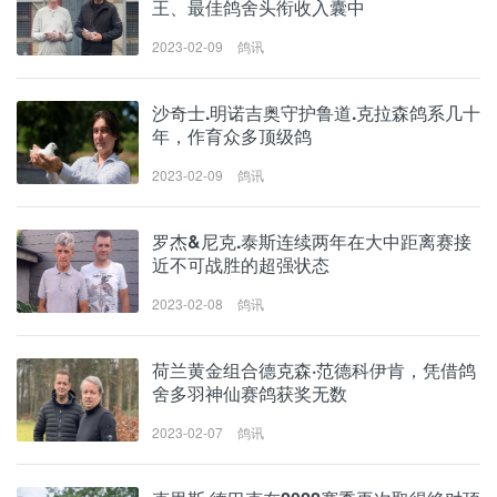
王、最佳鸽舍头衔收入囊中
2023-02-09
鸽讯
沙奇士.明诺吉奥守护鲁道.克拉森鸽系几十
年，作育众多顶级鸽
2023-02-09
鸽讯
罗杰&尼克.泰斯连续两年在大中距离赛接
近不可战胜的超强状态
2023-02-08
鸽讯
荷兰黄金组合德克森·范德科伊肯，凭借鸽
舍多羽神仙赛鸽获奖无数
2023-02-07
鸽讯