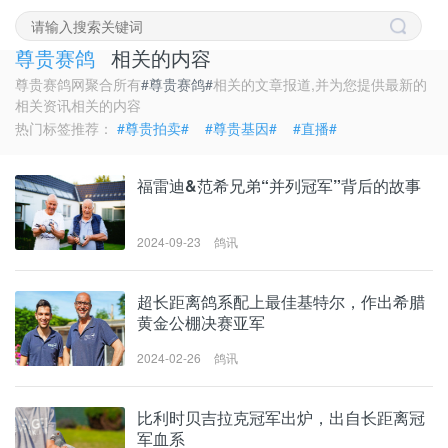
聚合阅读
尊贵赛鸽
相关的内容
尊贵赛鸽网聚合所有
#尊贵赛鸽#
相关的文章报道,并为您提供最新的
相关资讯相关的内容
热门标签推荐：
#尊贵拍卖#
#尊贵基因#
#直播#
福雷迪&范希兄弟“并列冠军”背后的故事
2024-09-23
鸽讯
超长距离鸽系配上最佳基特尔，作出希腊
黄金公棚决赛亚军
2024-02-26
鸽讯
比利时贝吉拉克冠军出炉，出自长距离冠
军血系