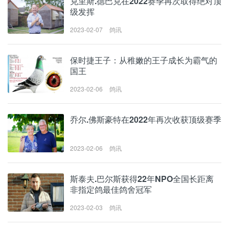
克里斯.德巴克在2022赛季再次取得绝对顶
级发挥
2023-02-07
鸽讯
保时捷王子：从稚嫩的王子成长为霸气的
国王
2023-02-06
鸽讯
乔尔.佛斯豪特在2022年再次收获顶级赛季
2023-02-06
鸽讯
斯泰夫.巴尔斯获得22年NPO全国长距离
非指定鸽最佳鸽舍冠军
2023-02-03
鸽讯