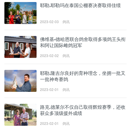
耶勒.耶勒玛在泰国公棚赛决赛取得佳绩
2023-02-03
鸽讯
佛维基-德哈恩联合鸽舍取得多项鸽王头衔
和阿让国际雌鸽冠军
2023-02-02
鸽讯
耶勒.隆吉尔良好的育种理念，坐拥一批又
一批神奇赛鸽
2023-02-01
鸽讯
路克.德莱尔不仅自己取得辉煌赛季，还收
获众多顶级援外成绩
2023-02-01
鸽讯