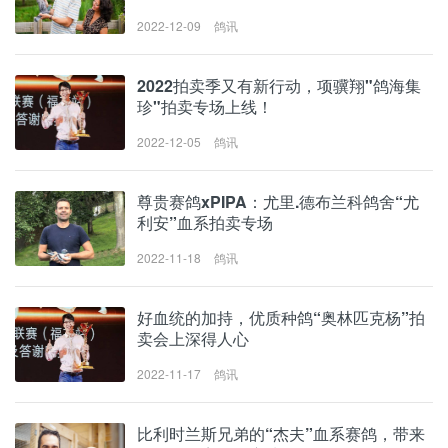
2022-12-09
鸽讯
2022拍卖季又有新行动，项骥翔"鸽海集
珍"拍卖专场上线！
2022-12-05
鸽讯
尊贵赛鸽xPIPA：尤里.德布兰科鸽舍“尤
利安”血系拍卖专场
2022-11-18
鸽讯
好血统的加持，优质种鸽“奥林匹克杨”拍
卖会上深得人心
2022-11-17
鸽讯
比利时兰斯兄弟的“杰夫”血系赛鸽，带来