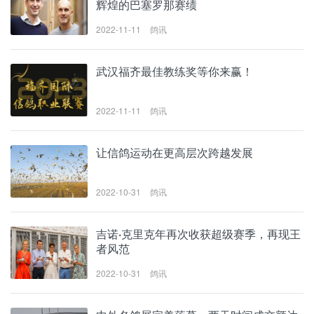
辉煌的巴塞罗那赛绩
2022-11-11
鸽讯
武汉福齐最佳教练奖等你来赢！
2022-11-11
鸽讯
让信鸽运动在更高层次跨越发展
2022-10-31
鸽讯
吉诺·克里克年再次收获超级赛季，再现王
者风范
2022-10-31
鸽讯