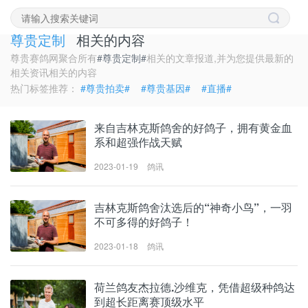
聚合阅读
尊贵定制
相关的内容
尊贵赛鸽网聚合所有
#尊贵定制#
相关的文章报道,并为您提供最新的
相关资讯相关的内容
热门标签推荐：
#尊贵拍卖#
#尊贵基因#
#直播#
来自吉林克斯鸽舍的好鸽子，拥有黄金血
系和超强作战天赋
2023-01-19
鸽讯
吉林克斯鸽舍汰选后的“神奇小鸟”，一羽
不可多得的好鸽子！
2023-01-18
鸽讯
荷兰鸽友杰拉德.沙维克，凭借超级种鸽达
到超长距离赛顶级水平