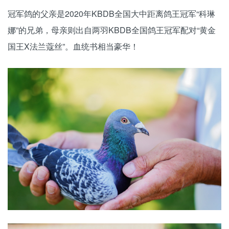
冠军鸽的父亲是2020年KBDB全国大中距离鸽王冠军“科琳
娜”的兄弟，母亲则出自两羽KBDB全国鸽王冠军配对“黄金
国王X法兰蔻丝”。血统书相当豪华！