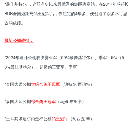
“最佳基特尔”，这羽有史以来最优秀的短距离赛鸽，在2017年获得K
BDB全国短距离鸽王冠军后，仅短短的4年多，便创造了众多不可思
议的成绩。
最新公棚战报：
*2024年迪拜公棚赛决赛亚军（50%最佳基特尔）、季军、5位（5
0%最佳基特尔）、超级鸽王亚军、季军！
*泰国大师公棚
大综合
鸽
王冠军
（迪特尔·西伯特）
*泰国大师公棚
综合鸽王冠军
（乌姆·布里卡）
*土耳其埃迪尔内金杯公棚
鸽王冠军
（阿西兹·辛）