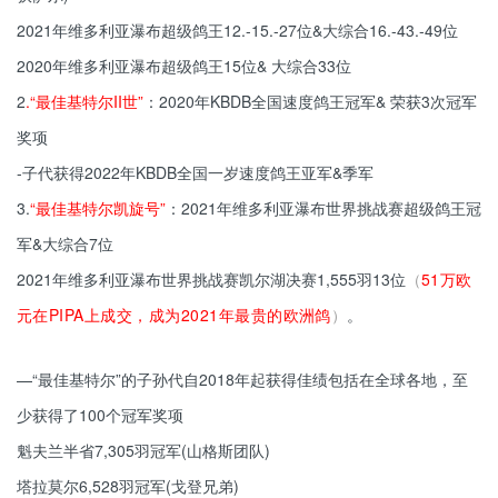
2021年维多利亚瀑布超级鸽王12.-15.-27位&大综合16.-43.-49位
2020年维多利亚瀑布超级鸽王15位& 大综合33位
2
.“最佳基特尔II世”
：2020年KBDB全国速度鸽王冠军& 荣获3次冠军
奖项
-子代获得2022年KBDB全国一岁速度鸽王亚军&季军
3.
“最佳基特尔凯旋号”
：2021年维多利亚瀑布世界挑战赛超级鸽王冠
军&大综合7位
2021年维多利亚瀑布世界挑战赛凯尔湖决赛1,555羽13位
（
51万欧
元在PIPA上成交，成为2021年最贵的欧洲鸽
）
。
—“最佳基特尔”的子孙代自2018年起获得佳绩包括在全球各地，至
少获得了100个冠军奖项
魁夫兰半省7,305羽冠军(山格斯团队)
塔拉莫尔6,528羽冠军(戈登兄弟)