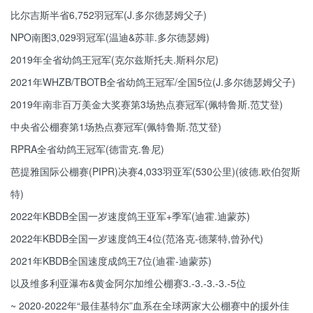
比尔吉斯半省6,752羽冠军(J.多尔德瑟姆父子)
NPO南图3,029羽冠军(温迪&苏菲.多尔德瑟姆)
2019年全省幼鸽王冠军(克尔兹斯托夫.斯科尔尼)
2021年WHZB/TBOTB全省幼鸽王冠军/全国5位(J.多尔德瑟姆父子)
2019年南非百万美金大奖赛第3场热点赛冠军(佩特鲁斯.范艾登)
中央省公棚赛第1场热点赛冠军(佩特鲁斯.范艾登)
RPRA全省幼鸽王冠军(德雷克.鲁尼)
芭提雅国际公棚赛(PIPR)决赛4,033羽亚军(530公里)(彼德.欧伯贺斯
特)
2022年KBDB全国一岁速度鸽王亚军+季军(迪霍.迪蒙苏)
2022年KBDB全国一岁速度鸽王4位(范洛克-德莱特,曾孙代)
2021年KBDB全国速度成鸽王7位(迪霍-迪蒙苏)
以及维多利亚瀑布&黄金阿尔加维公棚赛3.-3.-3.-3.-5位
~ 2020-2022年“最佳基特尔”血系在全球两家大公棚赛中的援外佳