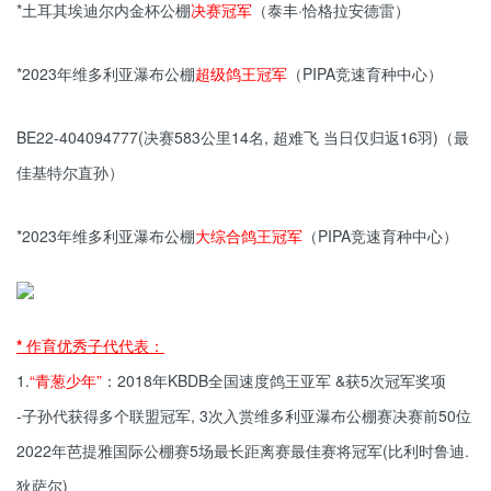
*土耳其埃迪尔内金杯公棚
决赛冠军
（泰丰·恰格拉安德雷）
*2023年维多利亚瀑布公棚
超级鸽王冠军
（PIPA竞速育种中心）
BE22-404094777(决赛583公里14名, 超难飞 当日仅归返16羽)（最
佳基特尔直孙）
*2023年维多利亚瀑布公棚
大综合鸽王冠军
（PIPA竞速育种中心）
* 作育优秀子代代表：
1.
“青葱少年”
：2018年KBDB全国速度鸽王亚军 &获5次冠军奖项
-子孙代获得多个联盟冠军, 3次入赏维多利亚瀑布公棚赛决赛前50位
2022年芭提雅国际公棚赛5场最长距离赛最佳赛将冠军(比利时鲁迪.
狄萨尔)