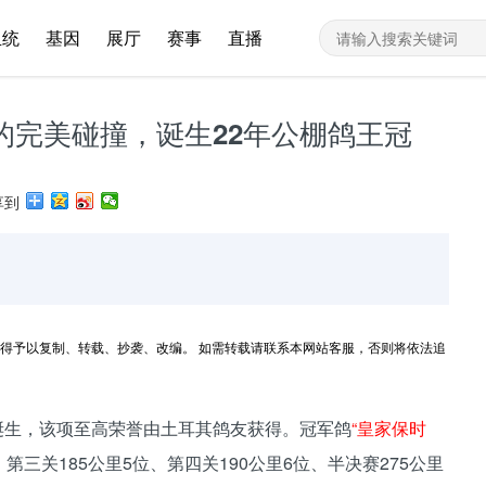
血统
基因
展厅
赛事
直播
的完美碰撞，诞生22年公棚鸽王冠
享到
得予以复制、转载、抄袭、改编。 如需转载请联系本网站客服，否则将依法追
军诞生，该项至高荣誉由土耳其鸽友获得。冠军鸽
“皇家保时
、第三关185公里5位、第四关190公里6位、半决赛275公里