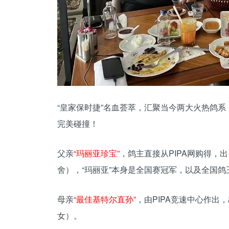
“皇家保时捷”名血荟萃，汇聚当今两大火热鸽系
完美碰撞！
父亲
“玛丽亚珍宝”
，鸽主直接从PIPA网购得，出
舍），“玛丽亚”本身是全国赛冠军，以及全国鸽
母亲
“最佳基特尔直孙”
，由PIPA竞速中心作出
女）。