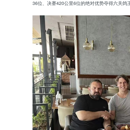
36位、决赛420公里6位的绝对优势夺得六关鸽