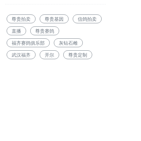
尊贵拍卖
尊贵基因
信鸽拍卖
直播
尊贵赛鸽
福齐赛鸽俱乐部
灰钻石雌
武汉福齐
开尔
尊贵定制