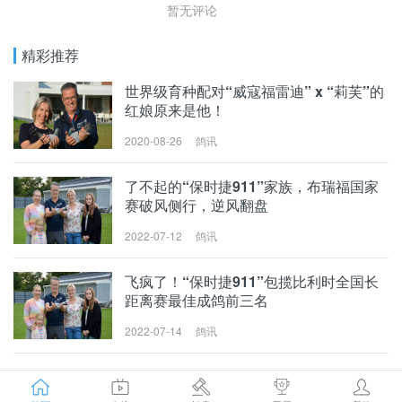
暂无评论
精彩推荐
世界级育种配对“威寇福雷迪” x “莉芙”的
红娘原来是他！
2020-08-26
鸽讯
世界级育种配对“威
寇福雷迪” x “莉芙”的
了不起的“保时捷911”家族，布瑞福国家
红娘原来是他！
赛破风侧行，逆风翻盘
2022-07-12
鸽讯
了不起的“保时捷91
1”家族，布瑞福国家
飞疯了！“保时捷911”包揽比利时全国长
赛破风侧行，逆风翻
距离赛最佳成鸽前三名
盘
2022-07-14
鸽讯
飞疯了！“保时捷91
1”包揽比利时全国长
距离赛最佳成鸽前三
名