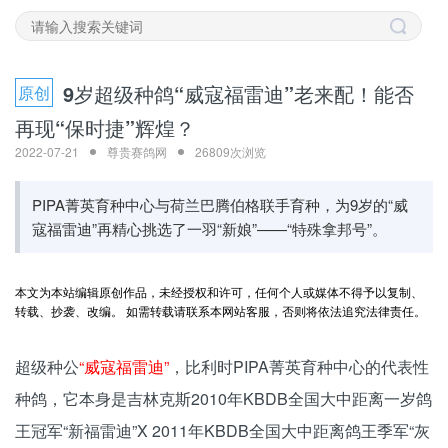
9岁超级种鸽“威寇福雷迪”老来配！能否
原创
再现“保时捷”辉煌？
2022-07-21
尊贵赛鸽网
26809次浏览
PIPA菁英育种中心与荷兰巴腾伯格联手育种，为9岁的“威
寇福雷迪”再精心挑选了一羽“新娘”——“特殊拿邦号”。
本文为本站编辑原创作品，未经授权和许可，任何个人或媒体不得予以复制、
转载、抄袭、改编。 如需转载请联系本网站客服，否则将依法追究法律责任。
超级种公
“威寇福雷迪”
，比利时PIPA菁英育种中心的代表性
种鸽，它本身是吉林克斯2010年KBDB全国大中距离一岁鸽
王冠军“新福雷迪”X 2011年KBDB全国大中距离鸽王季军“灰