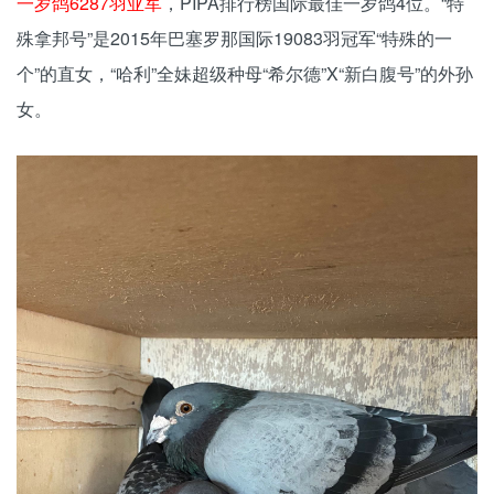
一岁鸽6287羽亚军
，PIPA排行榜国际最佳一岁鸽4位。“特
殊拿邦号”是2015年巴塞罗那国际19083羽冠军“特殊的一
个”的直女，“哈利”全妹超级种母“希尔德”X“新白腹号”的外孙
女。