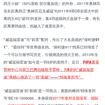
鸽王小姐”（50%里欧·贺尔曼血统）的外孙，2011年奥林匹
克长距离鸽王“奥林匹厄克威寇”X2011年KBDB全国大中距
离鸽王4位“诺玛”的直孙，集4羽超级鸽王血脉于一身，有长
距离赛鸽血统，也融入了速度在其中。
“威寇福雷迪”与“莉芙”配对，作出了大名鼎鼎的“保时捷91
1”、“霸丝特”等世界级名鸽。
“保时捷911”鸽系已经缔造了
一个可以引领书写历史，引领潮流的强大王朝。2013年生
的“威寇福雷迪”如今是一羽9岁的老鸽子。近日，
PIPA菁英
育种中心与荷兰巴腾伯格联手育种，为9岁的“威寇福雷
迪”再精心挑选了一羽“新娘”——“特殊拿邦号”。
“威寇福雷迪”的“新娘”是一羽雨点，黄眼的雌鸽“特殊拿邦
号”BE16-1509066，本身获得
2017年拿邦全国亚军、国际